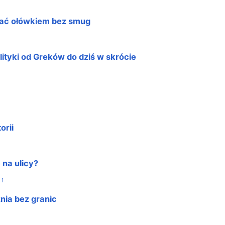
ować ołówkiem bez smug
lityki od Greków do dziś w skrócie
orii
 na ulicy?
1
źnia bez granic