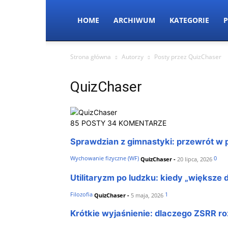
HOME
ARCHIWUM
KATEGORIE
P
Strona główna
Autorzy
Posty przez QuizChaser
QuizChaser
85 POSTY
34 KOMENTARZE
Sprawdzian z gimnastyki: przewrót w pr
Wychowanie fizyczne (WF)
0
QuizChaser
-
20 lipca, 2026
Utilitaryzm po ludzku: kiedy „większ
Filozofia
1
QuizChaser
-
5 maja, 2026
Krótkie wyjaśnienie: dlaczego ZSRR ro