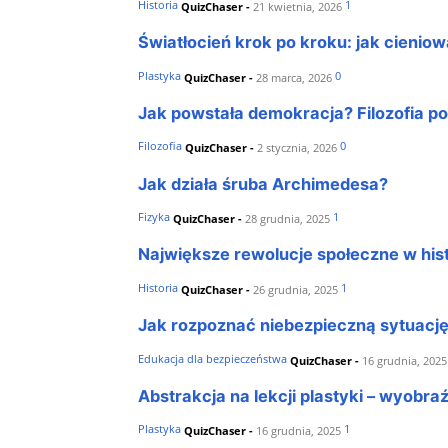
Historia
1
QuizChaser
-
21 kwietnia, 2026
Światłocień krok po kroku: jak cieni
Plastyka
0
QuizChaser
-
28 marca, 2026
Jak powstała demokracja? Filozofia po
Filozofia
0
QuizChaser
-
2 stycznia, 2026
Jak działa śruba Archimedesa?
Fizyka
1
QuizChaser
-
28 grudnia, 2025
Największe rewolucje społeczne w hist
Historia
1
QuizChaser
-
26 grudnia, 2025
Jak rozpoznać niebezpieczną sytuację
Edukacja dla bezpieczeństwa
QuizChaser
-
16 grudnia, 2025
Abstrakcja na lekcji plastyki – wyobra
Plastyka
1
QuizChaser
-
16 grudnia, 2025