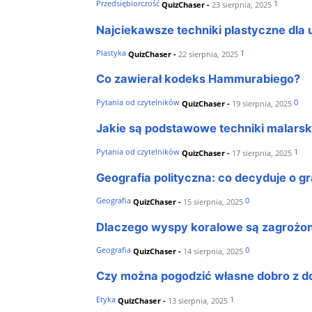
Przedsiębiorczość
1
QuizChaser
-
23 sierpnia, 2025
Najciekawsze techniki plastyczne dla
Plastyka
1
QuizChaser
-
22 sierpnia, 2025
Co zawierał kodeks Hammurabiego?
Pytania od czytelników
0
QuizChaser
-
19 sierpnia, 2025
Jakie są podstawowe techniki malarsk
Pytania od czytelników
1
QuizChaser
-
17 sierpnia, 2025
Geografia polityczna: co decyduje o g
Geografia
0
QuizChaser
-
15 sierpnia, 2025
Dlaczego wyspy koralowe są zagrożo
Geografia
0
QuizChaser
-
14 sierpnia, 2025
Czy można pogodzić własne dobro z d
Etyka
1
QuizChaser
-
13 sierpnia, 2025