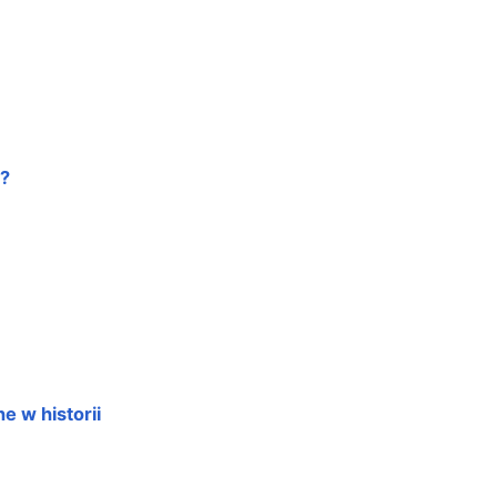
u?
e w historii