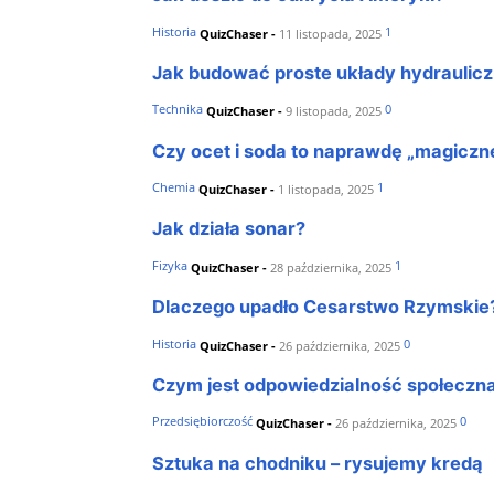
Historia
1
QuizChaser
-
11 listopada, 2025
Jak budować proste układy hydraulic
Technika
0
QuizChaser
-
9 listopada, 2025
Czy ocet i soda to naprawdę „magiczne
Chemia
1
QuizChaser
-
1 listopada, 2025
Jak działa sonar?
Fizyka
1
QuizChaser
-
28 października, 2025
Dlaczego upadło Cesarstwo Rzymskie
Historia
0
QuizChaser
-
26 października, 2025
Czym jest odpowiedzialność społeczna
Przedsiębiorczość
0
QuizChaser
-
26 października, 2025
Sztuka na chodniku – rysujemy kredą