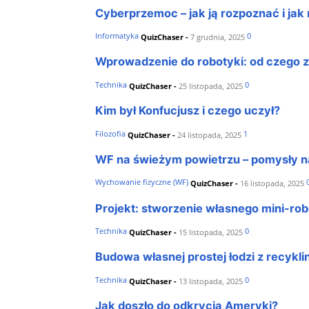
Cyberprzemoc – jak ją rozpoznać i ja
Informatyka
0
QuizChaser
-
7 grudnia, 2025
Wprowadzenie do robotyki: od czego 
Technika
0
QuizChaser
-
25 listopada, 2025
Kim był Konfucjusz i czego uczył?
Filozofia
1
QuizChaser
-
24 listopada, 2025
WF na świeżym powietrzu – pomysły n
Wychowanie fizyczne (WF)
QuizChaser
-
16 listopada, 2025
Projekt: stworzenie własnego mini-rob
Technika
0
QuizChaser
-
15 listopada, 2025
Budowa własnej prostej łodzi z recykli
Technika
0
QuizChaser
-
13 listopada, 2025
Jak doszło do odkrycia Ameryki?