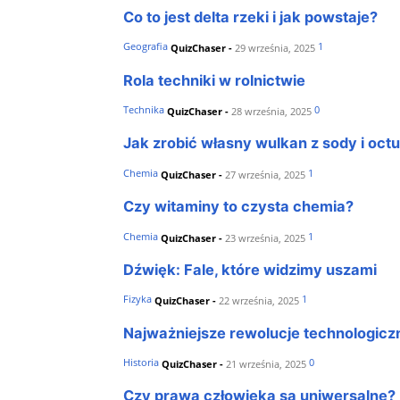
Co to jest delta rzeki i jak powstaje?
Geografia
1
QuizChaser
-
29 września, 2025
Rola techniki w rolnictwie
Technika
0
QuizChaser
-
28 września, 2025
Jak zrobić własny wulkan z sody i oct
Chemia
1
QuizChaser
-
27 września, 2025
Czy witaminy to czysta chemia?
Chemia
1
QuizChaser
-
23 września, 2025
Dźwięk: Fale, które widzimy uszami
Fizyka
1
QuizChaser
-
22 września, 2025
Najważniejsze rewolucje technologiczn
Historia
0
QuizChaser
-
21 września, 2025
Czy prawa człowieka są uniwersalne?