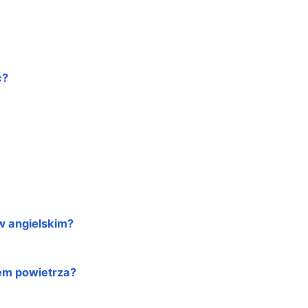
ć?
w angielskim?
em powietrza?