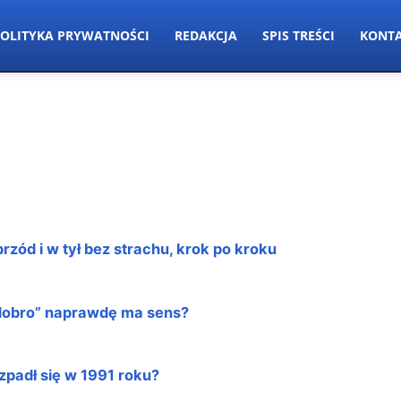
OLITYKA PRYWATNOŚCI
REDAKCJA
SPIS TREŚCI
KONT
zód i w tył bez strachu, krok po kroku
e dobro” naprawdę ma sens?
zpadł się w 1991 roku?