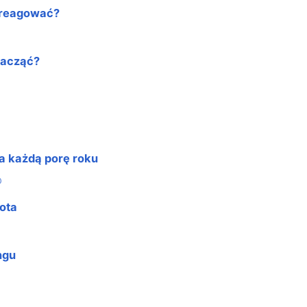
k reagować?
zacząć?
a każdą porę roku
0
ota
ngu