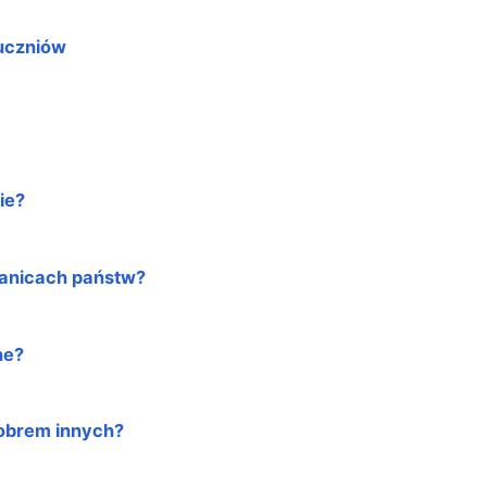
 uczniów
ie?
ranicach państw?
ne?
obrem innych?