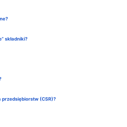
zne?
” składniki?
?
 przedsiębiorstw (CSR)?