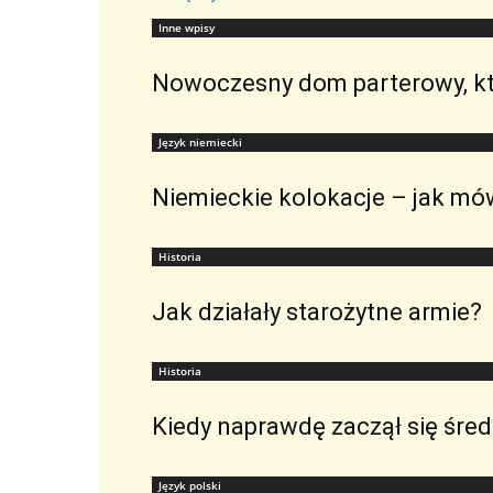
Inne wpisy
Nowoczesny dom parterowy, któr
Język niemiecki
Niemieckie kolokacje – jak mów
Historia
Jak działały starożytne armie?
Historia
Kiedy naprawdę zaczął się śre
Język polski