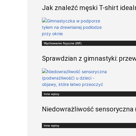
Jak znaleźć męski T-shirt ideal
Wychowanie fizyczne (WF)
Sprawdzian z gimnastyki: przewr
Inne wpisy
Niedowrażliwość sensoryczna (
Inne wpisy