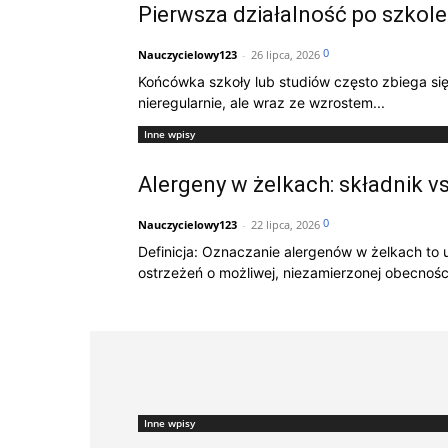
Pierwsza działalność po szkole
0
Nauczycielowy123
-
26 lipca, 2026
Końcówka szkoły lub studiów często zbiega s
nieregularnie, ale wraz ze wzrostem...
Inne wpisy
Alergeny w żelkach: składnik v
0
Nauczycielowy123
-
22 lipca, 2026
Definicja: Oznaczanie alergenów w żelkach to 
ostrzeżeń o możliwej, niezamierzonej obecności
Inne wpisy