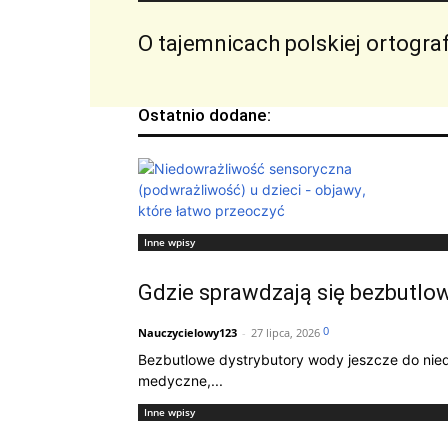
O tajemnicach polskiej ortografi
Ostatnio dodane:
Inne wpisy
Gdzie sprawdzają się bezbutlo
0
Nauczycielowy123
-
27 lipca, 2026
Bezbutlowe dystrybutory wody jeszcze do niedaw
medyczne,...
Inne wpisy