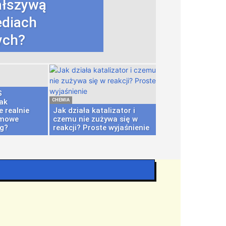
ałszywą
diach
ych?
S
jak
CHEMIA
 realnie
Jak działa katalizator i
imowe
czemu nie zużywa się w
óg?
reakcji? Proste wyjaśnienie