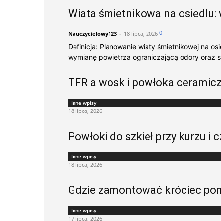
Wiata śmietnikowa na osiedlu: 
0
Nauczycielowy123
-
18 lipca, 2026
Definicja: Planowanie wiaty śmietnikowej na os
wymianę powietrza ograniczającą odory oraz s
TFR a wosk i powłoka ceramic
Inne wpisy
18 lipca, 2026
Powłoki do szkieł przy kurzu i
Inne wpisy
18 lipca, 2026
Gdzie zamontować króciec pom
Inne wpisy
17 lipca, 2026