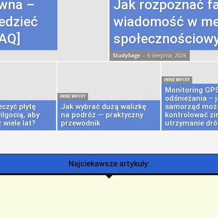
ewna –
Jak rozpoznać f
edzieć
wiadomość w me
AQ]
społecznościow
StudySage
-
6 sierpnia, 2026
INNE WPISY
Monitoring GP
INNE WPISY
odśnieżania – 
czyć płytę
Jak wybrać dużą walizkę
samorząd może
lgocią, aby
na podróż — praktyczny
kontrolować z
 wiele lat?
przewodnik
utrzymanie dr
Najciekawsze artykuły: