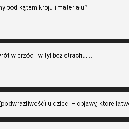
ny pod kątem kroju i materiału?
ót w przód i w tył bez strachu,...
podwrażliwość) u dzieci – objawy, które łat