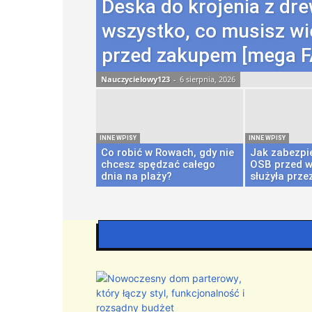
Deska do krojenia z dr
wszystko, co musisz wi
przed zakupem [mega F
Nauczycielowy123
-
6 sierpnia, 2026
INNE WPISY
INNE WPISY
Co robić w Rowach, gdy nie
Jak zabezpie
chcesz spędzać całego
OSB przed wi
dnia na plaży?
służyła przez