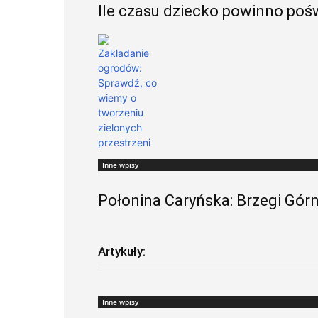
Ile czasu dziecko powinno poś
Inne wpisy
Połonina Caryńska: Brzegi Gó
Artykuły:
Inne wpisy